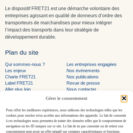
Le dispositif FRET21 est une démarche volontaire des
entreprises agissant en qualité de donneurs d’ordre des
transporteurs de marchandises pour mieux intégrer
l’impact des transports dans leur stratégie de
développement durable.
Plan du site
Qui sommes-nous ?
Les entreprises engagées
Les enjeux
Nos évènements
Charte FRET21
Nos publications
Label FRET21
Revue de presse
Aller plus loin
Nous contacter
Suivez-nous
Gérer le consentement
LinkedIn programme EVE
Pour offrir les meilleures expériences, nous utilisons des technologies telles que les
cookies pour stocker et/ou accéder aux informations des appareils. Le fait de consentir
LinkedIn AUTF
à ces technologies nous permettra de traiter des données telles que le comportement de
LinkedIn FRET21
navigation ou les ID uniques sur ce site. Le fait de ne pas consentir ou de retirer son
consentement peut avoir un effet négatif sur certaines caractéristiques et fonctions.