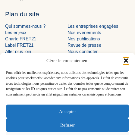
Plan du site
Qui sommes-nous ?
Les entreprises engagées
Les enjeux
Nos évènements
Charte FRET21
Nos publications
Label FRET21
Revue de presse
Aller plus loin
Nous contacter
Suivez-nous
Gérer le consentement
LinkedIn programme EVE
Pour offrir les meilleures expériences, nous utilisons des technologies telles que les
cookies pour stocker et/ou accéder aux informations des appareils. Le fait de consentir
LinkedIn AUTF
à ces technologies nous permettra de traiter des données telles que le comportement de
navigation ou les ID uniques sur ce site. Le fait de ne pas consentir ou de retirer son
LinkedIn FRET21
consentement peut avoir un effet négatif sur certaines caractéristiques et fonctions.
En savoir plus
Accepter
Découvrir le programme EVE
Refuser
FRET21 - Tous droits réservés