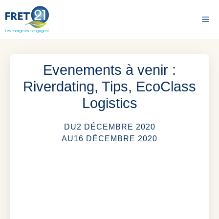
Aller
au
Me
contenu
Evenements à venir :
Riverdating, Tips, EcoClass
Logistics
DU
2 DÉCEMBRE 2020
AU
16 DÉCEMBRE 2020