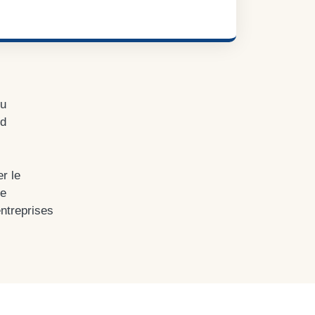
du
rd
r le
de
ntreprises