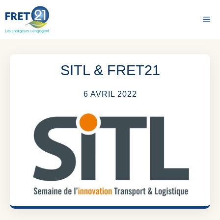
Aller
au
Me
contenu
SITL & FRET21
6 AVRIL 2022