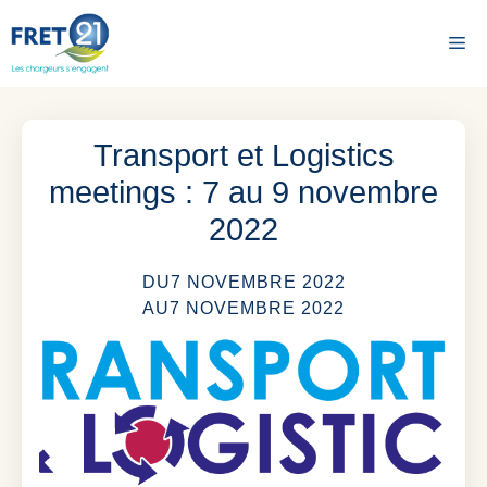
Aller
au
Me
contenu
Transport et Logistics
meetings : 7 au 9 novembre
2022
DU
7 NOVEMBRE 2022
AU
7 NOVEMBRE 2022