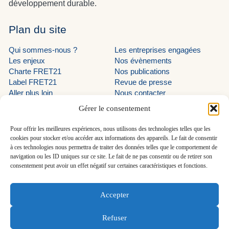
développement durable.
Plan du site
Qui sommes-nous ?
Les entreprises engagées
Les enjeux
Nos évènements
Charte FRET21
Nos publications
Label FRET21
Revue de presse
Aller plus loin
Nous contacter
Suivez-nous
Gérer le consentement
LinkedIn programme EVE
Pour offrir les meilleures expériences, nous utilisons des technologies telles que les
cookies pour stocker et/ou accéder aux informations des appareils. Le fait de consentir
LinkedIn AUTF
à ces technologies nous permettra de traiter des données telles que le comportement de
navigation ou les ID uniques sur ce site. Le fait de ne pas consentir ou de retirer son
LinkedIn FRET21
consentement peut avoir un effet négatif sur certaines caractéristiques et fonctions.
En savoir plus
Accepter
Découvrir le programme EVE
Refuser
FRET21 - Tous droits réservés