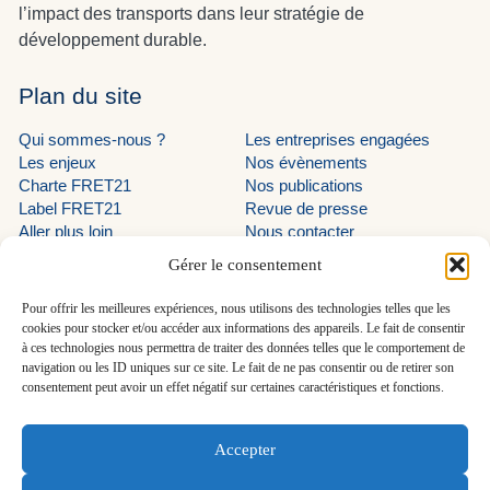
l’impact des transports dans leur stratégie de
développement durable.
Plan du site
Qui sommes-nous ?
Les entreprises engagées
Les enjeux
Nos évènements
Charte FRET21
Nos publications
Label FRET21
Revue de presse
Aller plus loin
Nous contacter
Suivez-nous
Gérer le consentement
LinkedIn programme EVE
Pour offrir les meilleures expériences, nous utilisons des technologies telles que les
cookies pour stocker et/ou accéder aux informations des appareils. Le fait de consentir
LinkedIn AUTF
à ces technologies nous permettra de traiter des données telles que le comportement de
LinkedIn FRET21
navigation ou les ID uniques sur ce site. Le fait de ne pas consentir ou de retirer son
consentement peut avoir un effet négatif sur certaines caractéristiques et fonctions.
En savoir plus
Accepter
Découvrir le programme EVE