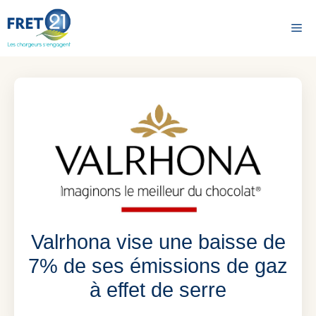
Aller
au
Me
contenu
Valrhona vise une baisse de
7% de ses émissions de gaz
à effet de serre